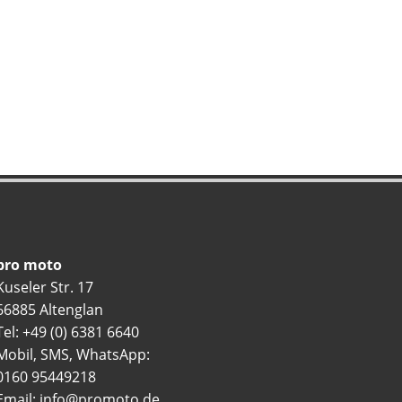
pro moto
Kuseler Str. 17
66885 Altenglan
Tel: +49 (0) 6381 6640
Mobil, SMS, WhatsApp:
0160 95449218
Email:
info@promoto.de